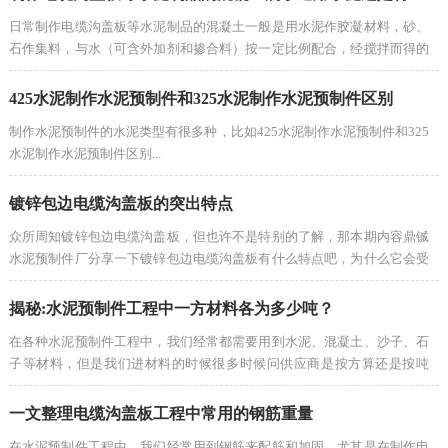
日常制作电缆沟盖板等水泥制品的混凝土一般是用水泥作胶凝材料，砂、
石作集料，与水（可含外加剂和掺合料）按一定比例配合，经搅拌而得的
水泥混凝土，广泛应用于土木工程...
425水泥制作水泥预制件和325水泥制作水泥预制件区别
制作水泥预制件的水泥类型有很多种，比如425水泥制作水泥预制件和325
水泥制作水泥预制件区别...
镀锌包边电缆沟盖板的突出特点
众所周知镀锌包边电缆沟盖板，但也许不是特别的了解，那本期内容鼎铖
水泥预制件厂分享一下镀锌包边电缆沟盖板有什么特点吧，为什么它会受
到电力电缆工程的欢迎呢？...
揭秘:水泥预制件工程中一方材料各为多少吨？
在各种水泥预制件工程中，我们经常都需要用到水泥、混凝土、沙子、石
子等材料，但是我们进材料的时候很多时候问供应商是按方算还是按吨
算，我们却不知道一方算便宜还是按吨算...
一文整理电缆沟盖板工程中常用的钢筋重量
在水泥预制件工程中，我们经常用到钢筋来配筋和加固，尤其是在制作电