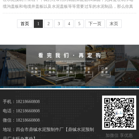
缆沟盖板和电缆井盖板以及水泥盖板等等需要过车的水泥制品，那么你真
的了解过工程中常用的钢筋重量吗？下...
首页
1
2
3
4
5
下一页
末页
手机：18218660808
电话：18218660808
微信：18218660808
地址：四会市鼎铖水泥预制件厂【鼎铖水泥预制
加微信 享优惠
品厂大旺办事处】